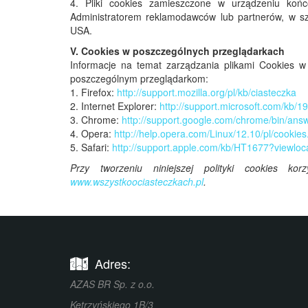
4. Pliki cookies zamieszczone w urządzeniu ko
Administratorem reklamodawców lub partnerów, w sz
USA.
V. Cookies w poszczególnych przeglądarkach
Informacje na temat zarządzania plikami Cookies 
poszczególnym przeglądarkom:
1. Firefox:
http://support.mozilla.org/pl/kb/ciasteczka
2. Internet Explorer:
http://support.microsoft.com/kb/1
3. Chrome:
http://support.google.com/chrome/bin/an
4. Opera:
http://help.opera.com/Linux/12.10/pl/cookies
5. Safari:
http://support.apple.com/kb/HT1677?viewlo
Przy tworzeniu niniejszej polityki cookies 
www.wszystkoociasteczkach.pl
.
Adres:
AZAS BR Sp. z o.o.
Kętrzyńskiego 1B/3