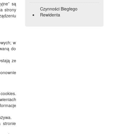
yjne” są
Czynności Biegłego
a strony
Rewidenta
ządzeniu
towych; w
owaną do
stają ze
 ponownie
cookies.
wieniach
formacje
 używa.
 stronie