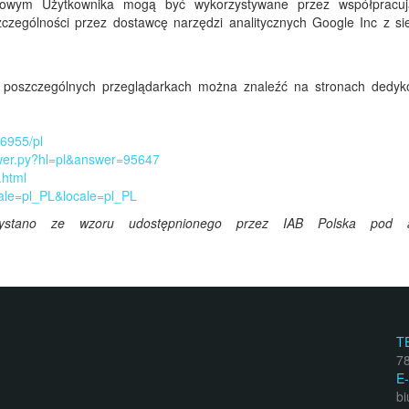
ńcowym Użytkownika mogą być wykorzystywane przez współpracu
czególności przez dostawcę narzędzi analitycznych Google Inc z si
w poszczególnych przeglądarkach można znaleźć na stronach dedy
96955/pl
swer.py?hl=pl&answer=95647
.html
cale=pl_PL&locale=pl_PL
korzystano ze wzoru udostępnionego przez IAB Polska pod 
T
7
E
bi