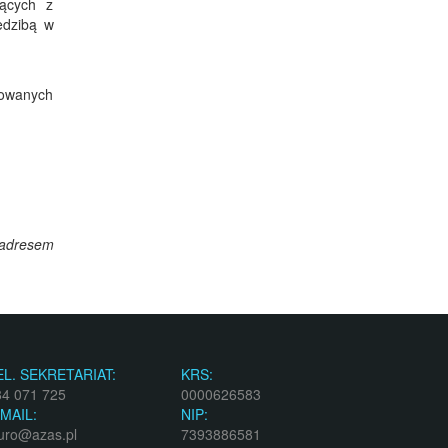
jących z
edzibą w
kowanych
adresem
EL. SEKRETARIAT:
KRS:
84 071 725
0000626583
-MAIL:
NIP:
uro@azas.pl
7393886581