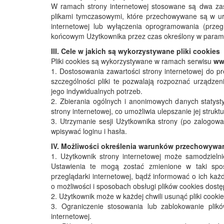
W ramach strony internetowej stosowane są dwa zasad
plikami tymczasowymi, które przechowywane są w u
internetowej lub wyłączenia oprogramowania (przegl
końcowym Użytkownika przez czas określony w paramet
III. Cele w jakich są wykorzystywane pliki cookies
Pliki cookies są wykorzystywane w ramach serwisu
ww
1. Dostosowania zawartości strony internetowej do pre
szczególności pliki te pozwalają rozpoznać urządzen
jego indywidualnych potrzeb.
2. Zbierania ogólnych i anonimowych danych statyst
strony internetowej, co umożliwia ulepszanie jej struktu
3. Utrzymanie sesji Użytkownika strony (po zalogowa
wpisywać loginu i hasła.
IV. Możliwości określenia warunków przechowywani
1. Użytkownik strony internetowej może samodzieln
Ustawienia te mogą zostać zmienione w taki spo
przeglądarki internetowej, bądź informować o ich k
o możliwości i sposobach obsługi plików cookies dost
2. Użytkownik może w każdej chwili usunąć pliki cookie
3. Ograniczenie stosowania lub zablokowanie plik
internetowej.