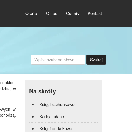
Oferta
O nas
Cennik
Kontakt
Szukaj
cookies,
edzibą w
Na skróty
Księgi rachunkowe
towych w
ochodzą,
Kadry i płace
Księgi podatkowe