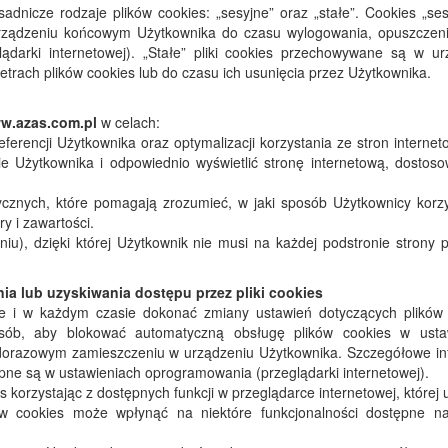
nicze rodzaje plików cookies: „sesyjne” oraz „stałe”. Cookies „ses
rządzeniu końcowym Użytkownika do czasu wylogowania, opuszczeni
ądarki internetowej). „Stałe” pliki cookies przechowywane są w ur
rach plików cookies lub do czasu ich usunięcia przez Użytkownika.
w.azas.com.pl
w celach:
ferencji Użytkownika oraz optymalizacji korzystania ze stron interne
ie Użytkownika i odpowiednio wyświetlić stronę internetową, dostos
ycznych, które pomagają zrozumieć, w jaki sposób Użytkownicy korzy
ry i zawartości.
niu), dzięki której Użytkownik nie musi na każdej podstronie strony
a lub uzyskiwania dostępu przez pliki cookies
ie i w każdym czasie dokonać zmiany ustawień dotyczących plików 
sób, aby blokować automatyczną obsługę plików cookies w usta
ażdorazowym zamieszczeniu w urządzeniu Użytkownika. Szczegółowe in
ępne są w ustawieniach oprogramowania (przeglądarki internetowej).
s korzystając z dostępnych funkcji w przeglądarce internetowej, której
ów cookies może wpłynąć na niektóre funkcjonalności dostępne na