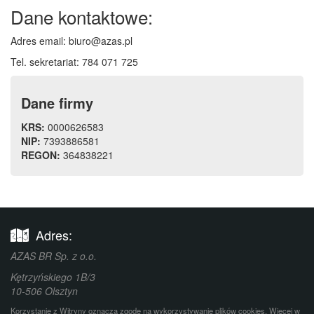
Dane kontaktowe:
Adres email: biuro@azas.pl
Tel. sekretariat: 784 071 725
Dane firmy
KRS:
0000626583
NIP:
7393886581
REGON:
364838221
Adres:
AZAS BR Sp. z o.o.
Kętrzyńskiego 1B/3
10-506
Olsztyn
Korzystanie z Witryny oznacza zgodę na wykorzystywanie plików cookies. Więcej w