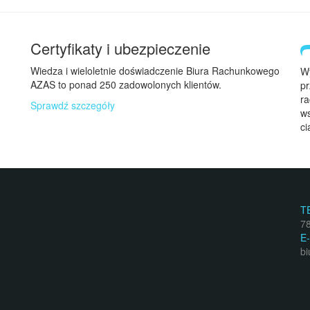
Certyfikaty i ubezpieczenie
Wiedza i wieloletnie doświadczenie Biura Rachunkowego
Wy
AZAS to ponad 250 zadowolonych klientów.
pr
ra
Sprawdź szczegóły
ws
ci
T
7
E
bi