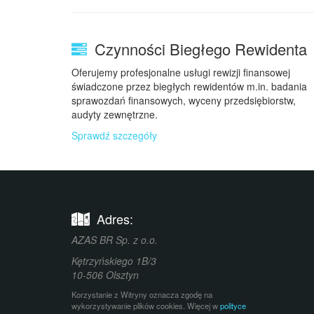
Czynności Biegłego Rewidenta
Oferujemy profesjonalne usługi rewizji finansowej
świadczone przez biegłych rewidentów m.in. badania
sprawozdań finansowych, wyceny przedsiębiorstw,
audyty zewnętrzne.
Sprawdź szczegóły
Adres:
AZAS BR Sp. z o.o.
Kętrzyńskiego 1B/3
10-506
Olsztyn
Korzystanie z Witryny oznacza zgodę na
wykorzystywanie plików cookies. Więcej w
polityce