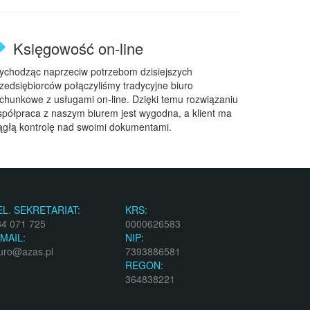
Księgowość on-line
chodząc naprzeciw potrzebom dzisiejszych
zedsiębiorców połączyliśmy tradycyjne biuro
chunkowe z usługami on-line. Dzięki temu rozwiązaniu
półpraca z naszym biurem jest wygodna, a klient ma
ągłą kontrolę nad swoimi dokumentami.
EL. SEKRETARIAT:
KRS:
84 071 725
0000626583
-MAIL:
NIP:
uro@azas.pl
7393886581
REGON:
364838221